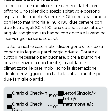
Le nostre case mobili con tre camere da letto vi
offrono uno splendido spazio abitativo e possono
ospitare idealmente 6 persone. Offrono una camera
con letto matrimoniale 140 x 190, due camere con
due letti singoli 80 x 190, una cucina attrezzata, un
angolo soggiorno, un bagno con doccia e lavandino.
I servizi igienici sono separati.
Tutte le nostre case mobili dispongono di terrazza
coperta in legno e parcheggio privato. Dotate di
tutto il necessario per cucinare, oltre a piumoni e
cuscini (lenzuola non fornite), riscaldate e
climatizzate, le case mobili sono la sistemazione
ideale per viaggiare con tutta la tribù, o anche per
due famiglie o amici...
Orario di Check-in
Letto/i Singolo/i:
4
15:00
:
Letto/i
1
Orario di Check
matrimoniale/i :
10:00
Out :