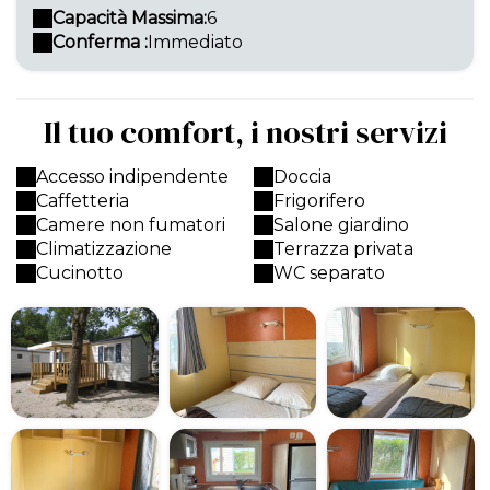
Capacità Massima:
6
Conferma :
Immediato
Il tuo comfort, i nostri servizi
Accesso indipendente
Doccia
Caffetteria
Frigorifero
Camere non fumatori
Salone giardino
Climatizzazione
Terrazza privata
Cucinotto
WC separato