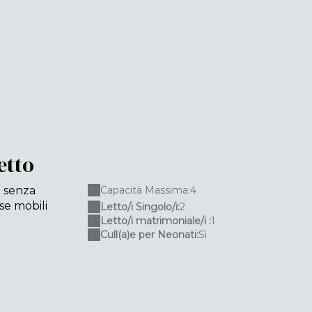
etto
o senza
Capacità Massima:4
se mobili
Letto/i Singolo/i:
2
Letto/i matrimoniale/i :
1
Cull(a)e per Neonati:
Sì