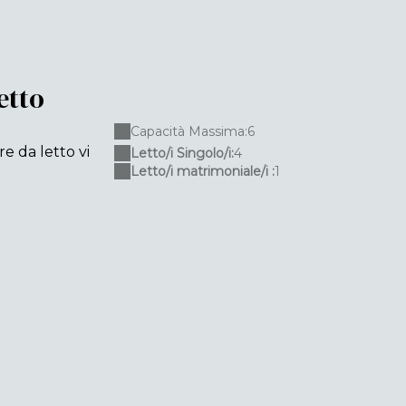
etto
Capacità Massima:6
e da letto vi
Letto/i Singolo/i:
4
Letto/i matrimoniale/i :
1