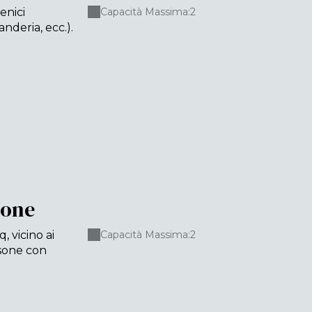
enici
Capacità Massima:2
nderia, ecc.).
gone
 vicino ai
Capacità Massima:2
ersone con