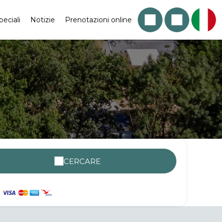
peciali
Notizie
Prenotazioni online
CERCARE