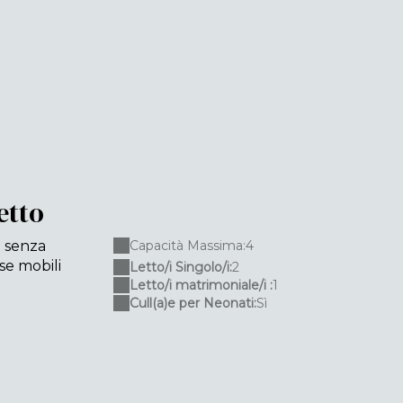
etto
o senza
Capacità Massima:4
se mobili
Letto/i Singolo/i:
2
Letto/i matrimoniale/i :
1
Cull(a)e per Neonati:
Sì