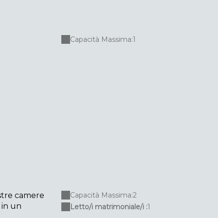
Capacità Massima:1
nostre camere
Capacità Massima:2
 in un
Letto/i matrimoniale/i :
1