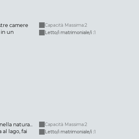
nostre camere
Capacità Massima:2
 in un
Letto/i matrimoniale/i :
1
lla natura...
Capacità Massima:2
al lago, fai
Letto/i matrimoniale/i :
1