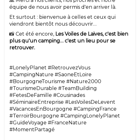
🙏 Merci à nos clients, nos proches et notre
équipe de nous avoir permis d'en arriver là.
Et surtout : bienvenue à celles et ceux qui
viendront bientôt nous découvrir…
📸 Cet été encore,
Les Voiles de Laives, c'est bien
plus qu'un camping… c'est un lieu pour se
retrouver.
#LonelyPlanet #RetrouvezVous
#CampingNature #SaoneEtLoire
#BourgogneTourisme #Nature2000
#TourismeDurable #TeamBuilding
#FetesDeFamille #Cousinades
#SéminaireEntreprise #LesVoilesDeLevent
#VacancesEnBourgogne #CampingFrance
#TerroirBourgogne #CampingLonelyPlanet
#GuideVoyage #FranceNature
#MomentPartagé