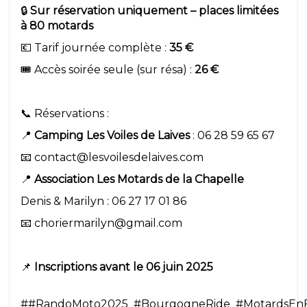
🔒
Sur réservation uniquement – places limitées
à 80 motards
💶 Tarif journée complète :
35 €
🎟️ Accès soirée seule (sur résa) :
26 €
📞 Réservations :
📍
Camping Les Voiles de Laives
: 06 28 59 65 67
📧 contact@lesvoilesdelaives.com
📍
Association Les Motards de la Chapelle
Denis & Marilyn : 06 27 17 01 86
📧 choriermarilyn@gmail.com
📌
Inscriptions avant le 06 juin 2025
##RandoMoto2025_#BourgogneRide_#MotardsEn