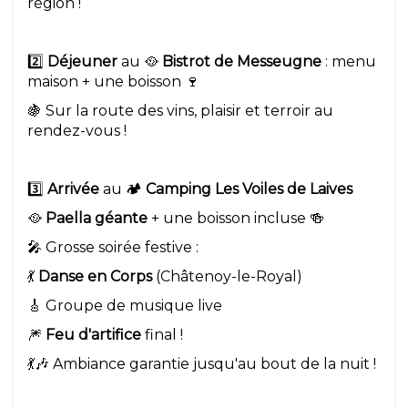
région !
2️⃣
Déjeuner
au 🥘
Bistrot de Messeugne
: menu
maison + une boisson 🍷
🍇 Sur la route des vins, plaisir et terroir au
rendez-vous !
3️⃣
Arrivée
au 🏕️
Camping Les Voiles de Laives
🥘
Paella géante
+ une boisson incluse 🍻
🎤 Grosse soirée festive :
💃
Danse en Corps
(Châtenoy-le-Royal)
🎸 Groupe de musique live
🎆
Feu d'artifice
final !
💃🎶 Ambiance garantie jusqu'au bout de la nuit !