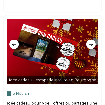
Nu
Idée cadeau - escapade insolite en Bourgogne
13 Nov 24
Idée cadeau pour Noël : offrez ou partagez une