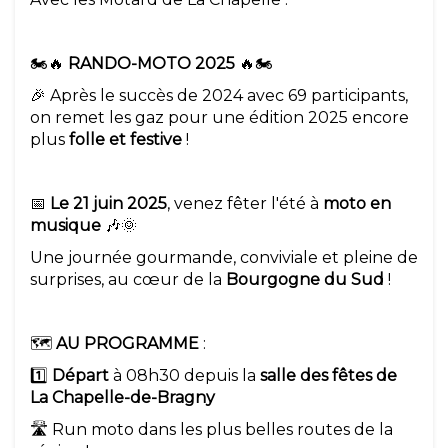
🏍️🔥
RANDO-MOTO 2025
🔥🏍️
🎉 Après le succès de 2024 avec 69 participants,
on remet les gaz pour une édition 2025 encore
plus
folle et festive
!
📅
Le 21 juin 2025
, venez fêter l'été à
moto en
musique
🎶🌞
Une journée gourmande, conviviale et pleine de
surprises, au cœur de la
Bourgogne du Sud
!
🗺️
AU PROGRAMME
:
1️⃣
Départ
à 08h30 depuis la
salle des fêtes de
La Chapelle-de-Bragny
🛣️ Run moto dans les plus belles routes de la