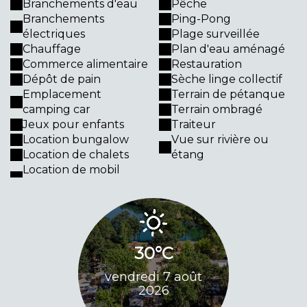
Branchements d'eau
Pêche
Branchements
Ping-Pong
électriques
Plage surveillée
Chauffage
Plan d'eau aménagé
Commerce alimentaire
Restauration
Dépôt de pain
Sèche linge collectif
Emplacement
Terrain de pétanque
camping car
Terrain ombragé
Jeux pour enfants
Traiteur
Location bungalow
Vue sur rivière ou
Location de chalets
étang
Location de mobil
30°C
33
vendredi 7 août
samedi 8 
2026