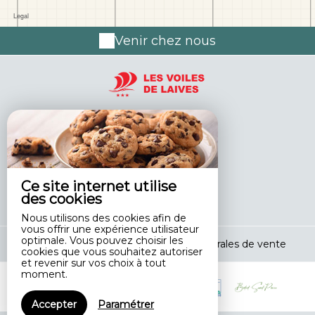
Venir chez nous
2 Les Lacs,
71240 LAIVES - FRANCE
+33 6 28 59 65 67
Contacter par email
Ce site internet utilise
des cookies
Nous utilisons des cookies afin de
vous offrir une expérience utilisateur
optimale. Vous pouvez choisir les
Mentions légales
|
Conditions générales de vente
cookies que vous souhaitez autoriser
et revenir sur vos choix à tout
moment.
Accepter
Paramétrer