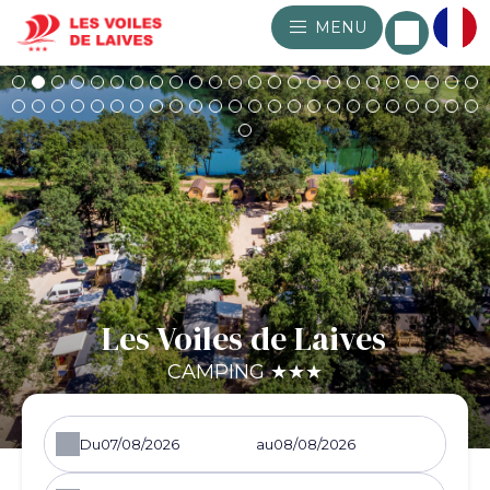
MENU
Les Voiles de Laives
CAMPING ★★★
Du
au