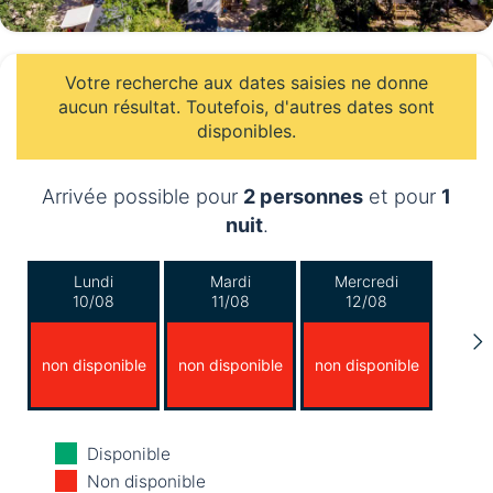
Votre recherche aux dates saisies ne donne
aucun résultat. Toutefois, d'autres dates sont
disponibles.
Arrivée possible pour
2 personnes
et pour
1
nuit
.
Lundi
Mardi
Mercredi
10/08
11/08
12/08
non disponible
non disponible
non disponible
Jeudi
Vendredi
Samedi
Disponible
13/08
14/08
15/08
Non disponible