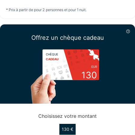
à partir de
à partir de
à partir de
* Prix à partir de pour 2 personnes et pour 1 nuit.
*
*
*
30,00 €
30,00 €
30,00 €
Dimanche
16/08
Offrez un chèque cadeau
à partir de
CHÈQUE
*
30,00 €
CADEAU
EUR
130
Choisissez votre montant
130 €