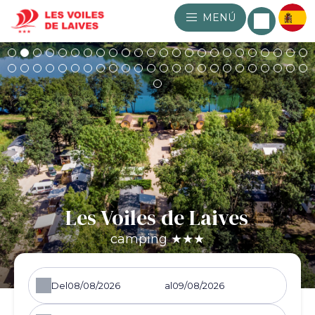
MENÚ
Les Voiles de Laives
camping ★★★
Del
al