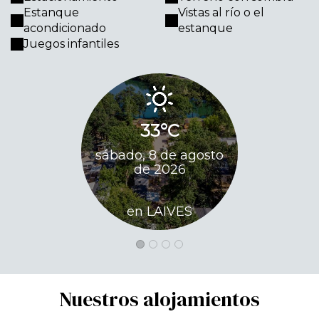
Estanque
Vistas al río o el
acondicionado
estanque
Juegos infantiles
33°C
34
sábado, 8 de agosto
doming
de 2026
agosto 
en LAIVES
en L
Nuestros alojamientos