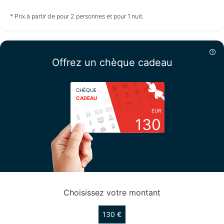
non disponible
non disponible
non disponible
* Prix à partir de pour 2 personnes et pour 1 nuit.
Vendredi
14/08
Offrez un chèque cadeau
non disponible
CHÈQUE
CADEAU
EUR
130
Choisissez votre montant
130 €