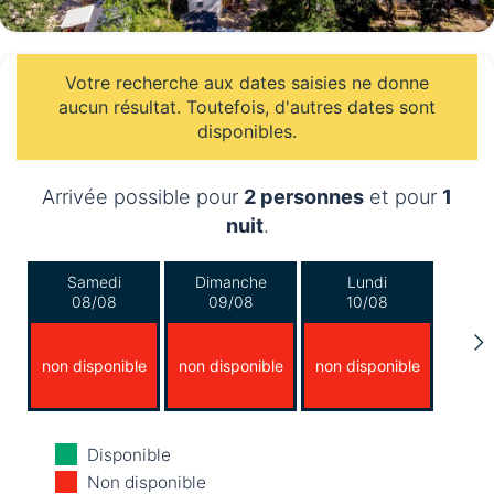
Votre recherche aux dates saisies ne donne
aucun résultat. Toutefois, d'autres dates sont
disponibles.
Arrivée possible pour
2 personnes
et pour
1
nuit
.
Samedi
Dimanche
Lundi
08/08
09/08
10/08
non disponible
non disponible
non disponible
Mardi
Mercredi
Jeudi
Disponible
11/08
12/08
13/08
Non disponible