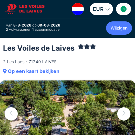
EUR
0
van
8-8-2026
op
09-08-2026
Wijzigen
2 volwassenen 1 accommodatie
Les Voiles de Laives
2 Les Lacs - 71240 LAIVES
Op een kaart bekijken