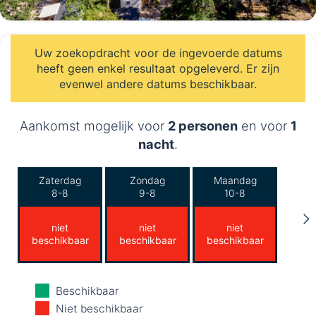
Uw zoekopdracht voor de ingevoerde datums
heeft geen enkel resultaat opgeleverd. Er zijn
evenwel andere datums beschikbaar.
Aankomst mogelijk voor
2 personen
en voor
1
nacht
.
Zaterdag
Zondag
Maandag
8-8
9-8
10-8
niet
niet
niet
beschikbaar
beschikbaar
beschikbaar
Dinsdag
Woensdag
Donderdag
Beschikbaar
11-8
12-8
13-8
Niet beschikbaar