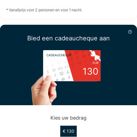
niet
niet
niet
* Vanafprijs voor 2 personen en voor 1 nacht.
beschikbaar
beschikbaar
beschikbaar
Vrijdag
14-8
Bied een cadeaucheque aan
niet
CADEAUCHEQUE
beschikbaar
EUR
130
Kies uw bedrag
€ 130